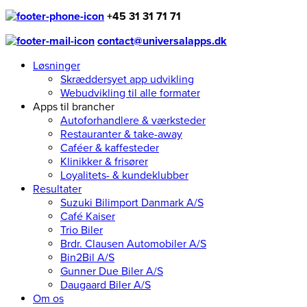
+45 31 31 71 71
contact@universalapps.dk
Løsninger
Skræddersyet app udvikling
Webudvikling til alle formater
Apps til brancher
Autoforhandlere & værksteder
Restauranter & take-away
Caféer & kaffesteder
Klinikker & frisører
Loyalitets- & kundeklubber
Resultater
Suzuki Bilimport Danmark A/S
Café Kaiser
Trio Biler
Brdr. Clausen Automobiler A/S
Bin2Bil A/S
Gunner Due Biler A/S
Daugaard Biler A/S
Om os