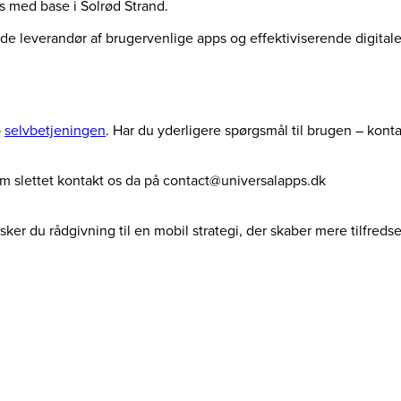
us med base i Solrød Strand.
ende leverandør af brugervenlige apps og effektiviserende digita
p
selvbetjeningen
. Har du yderligere spørgsmål til brugen – kont
dem slettet kontakt os da på contact@universalapps.dk
ker du rådgivning til en mobil strategi, der skaber mere tilfreds