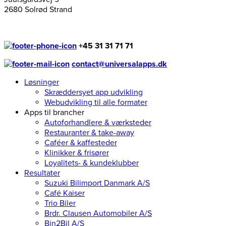
2680 Solrød Strand
+45 31 31 71 71
contact@universalapps.dk
Løsninger
Skræddersyet app udvikling
Webudvikling til alle formater
Apps til brancher
Autoforhandlere & værksteder
Restauranter & take-away
Caféer & kaffesteder
Klinikker & frisører
Loyalitets- & kundeklubber
Resultater
Suzuki Bilimport Danmark A/S
Café Kaiser
Trio Biler
Brdr. Clausen Automobiler A/S
Bin2Bil A/S