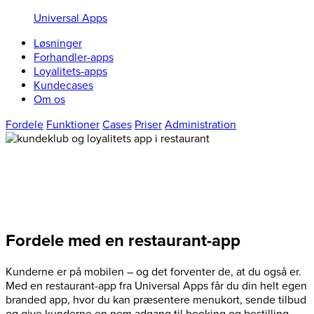
Universal Apps
Løsninger
Forhandler-apps
Loyalitets-apps
Kundecases
Om os
Fordele
Funktioner
Cases
Priser
Administration
Få din egen restaurant-app
Sælg mere, skab loyale kunder – og spar på markedsføringen
Fordele med en restaurant-app
Kunderne er på mobilen – og det forventer de, at du også er.
Med en restaurant-app fra Universal Apps får du din helt egen
branded app, hvor du kan præsentere menukort, sende tilbud
og give kunderne en nem adgang til booking og bestilling.