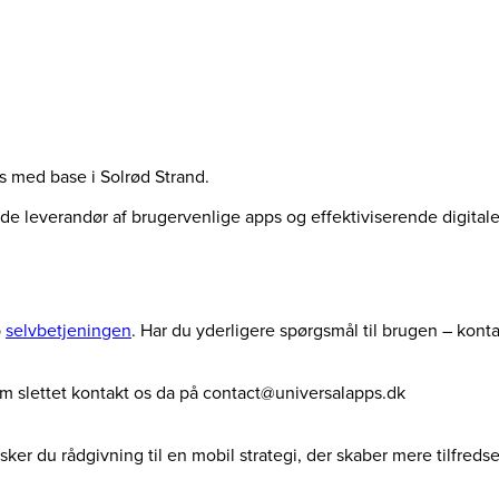
us med base i Solrød Strand.
ende leverandør af brugervenlige apps og effektiviserende digita
p
selvbetjeningen
. Har du yderligere spørgsmål til brugen – kont
dem slettet kontakt os da på contact@universalapps.dk
ker du rådgivning til en mobil strategi, der skaber mere tilfreds