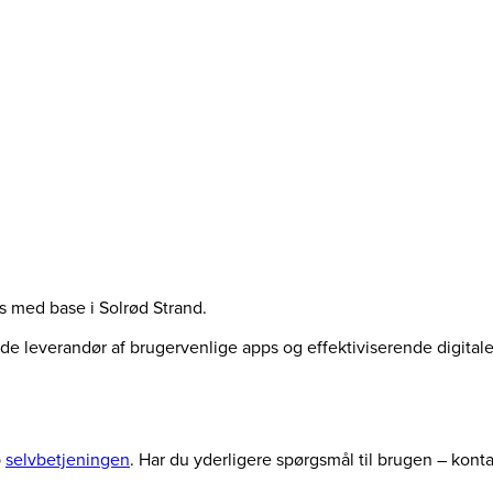
us med base i Solrød Strand.
ende leverandør af brugervenlige apps og effektiviserende digita
p
selvbetjeningen
. Har du yderligere spørgsmål til brugen – kont