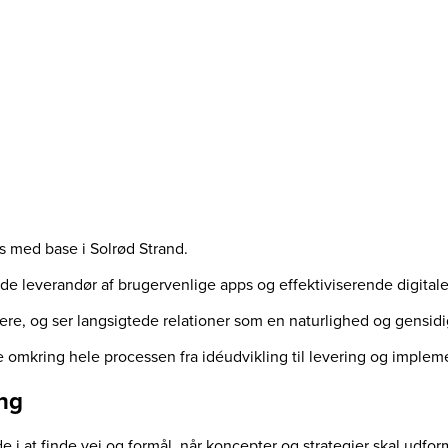
us med base i Solrød Strand.
nde leverandør af brugervenlige apps og effektiviserende digital
e, og ser langsigtede relationer som en naturlighed og gensidi
e omkring hele processen fra idéudvikling til levering og implem
ing
ede i at finde vej og formål, når koncepter og strategier skal u