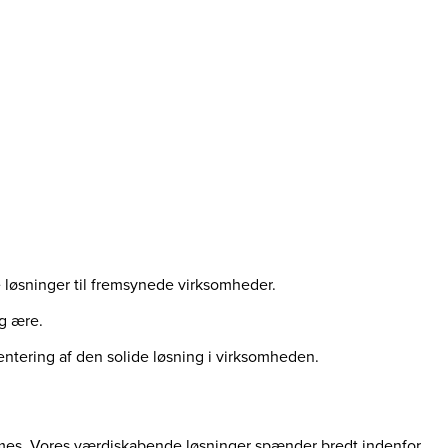
e løsninger til fremsynede virksomheder.
g ære.
entering af den solide løsning i virksomheden.
dformes. Vores værdiskabende løsninger spænder bredt indenfor