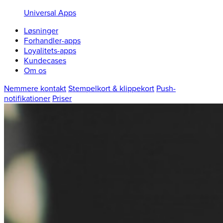
Universal Apps
Løsninger
Forhandler-apps
Loyalitets-apps
Kundecases
Om os
Nemmere kontakt
Stempelkort & klippekort
Push-
notifikationer
Priser