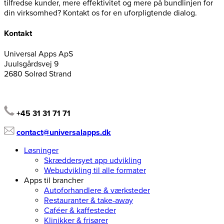
tilfredse kunder, mere effektivitet og mere på bundlinjen for
din virksomhed? Kontakt os for en uforpligtende dialog.
Kontakt
Universal Apps ApS
Juulsgårdsvej 9
2680 Solrød Strand
+45 31 31 71 71
contact@universalapps.dk
Løsninger
Skræddersyet app udvikling
Webudvikling til alle formater
Apps til brancher
Autoforhandlere & værksteder
Restauranter & take-away
Caféer & kaffesteder
Klinikker & frisører