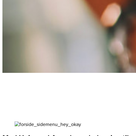
App udvikling til din café eller
kaffebar
Styrk din service, forøg kundeloyaliteten og sælg mere