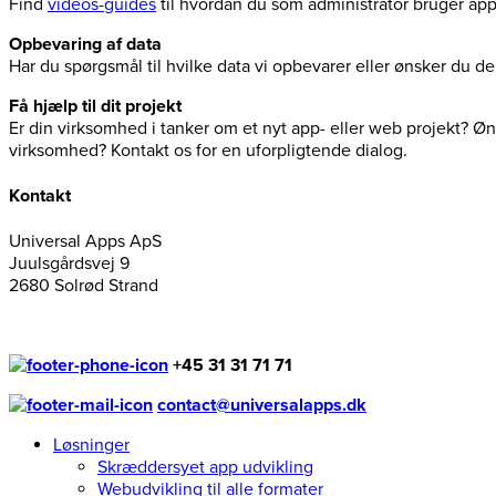
Find
videos-guides
til hvordan du som administrator bruger ap
Opbevaring af data
Har du spørgsmål til hvilke data vi opbevarer eller ønsker du 
Få hjælp til dit projekt
Er din virksomhed i tanker om et nyt app- eller web projekt? Øns
virksomhed? Kontakt os for en uforpligtende dialog.
Kontakt
Universal Apps ApS
Juulsgårdsvej 9
2680 Solrød Strand
+45 31 31 71 71
contact@universalapps.dk
Løsninger
Skræddersyet app udvikling
Webudvikling til alle formater