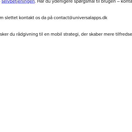
p
selvbetjeningen
. Har du yderligere spørgsmål til brugen – kont
dem slettet kontakt os da på contact@universalapps.dk
ker du rådgivning til en mobil strategi, der skaber mere tilfreds