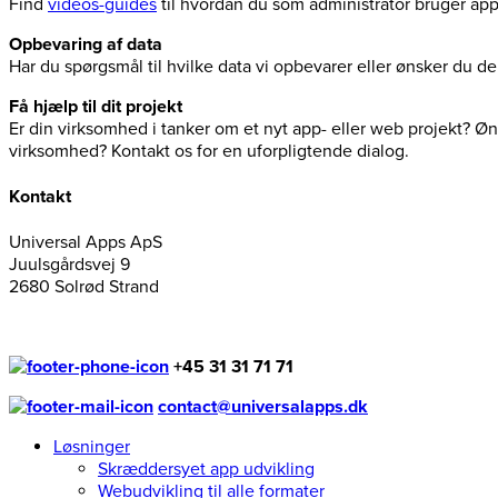
Find
videos-guides
til hvordan du som administrator bruger ap
Opbevaring af data
Har du spørgsmål til hvilke data vi opbevarer eller ønsker du 
Få hjælp til dit projekt
Er din virksomhed i tanker om et nyt app- eller web projekt? Øns
virksomhed? Kontakt os for en uforpligtende dialog.
Kontakt
Universal Apps ApS
Juulsgårdsvej 9
2680 Solrød Strand
+45 31 31 71 71
contact@universalapps.dk
Løsninger
Skræddersyet app udvikling
Webudvikling til alle formater