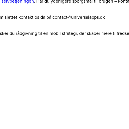
p
selvbetjeningen
. Har du yderligere spørgsmål til brugen – kont
dem slettet kontakt os da på contact@universalapps.dk
ker du rådgivning til en mobil strategi, der skaber mere tilfreds