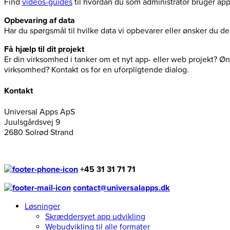
Find
videos-guides
til hvordan du som administrator bruger ap
Opbevaring af data
Har du spørgsmål til hvilke data vi opbevarer eller ønsker du 
Få hjælp til dit projekt
Er din virksomhed i tanker om et nyt app- eller web projekt? Øns
virksomhed? Kontakt os for en uforpligtende dialog.
Kontakt
Universal Apps ApS
Juulsgårdsvej 9
2680 Solrød Strand
+45 31 31 71 71
contact@universalapps.dk
Løsninger
Skræddersyet app udvikling
Webudvikling til alle formater