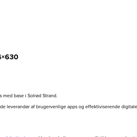
4×630
us med base i Solrød Strand.
ende leverandør af brugervenlige apps og effektiviserende digita