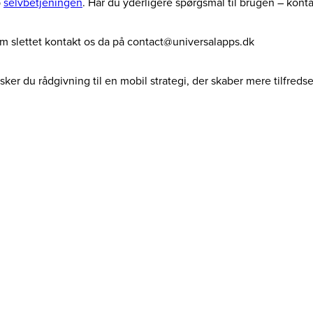
p
selvbetjeningen
. Har du yderligere spørgsmål til brugen – kont
dem slettet kontakt os da på contact@universalapps.dk
ker du rådgivning til en mobil strategi, der skaber mere tilfreds