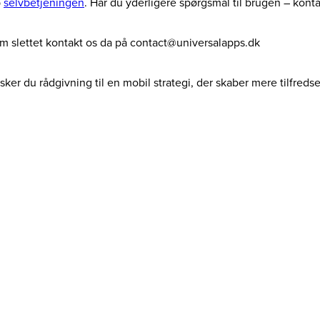
p
selvbetjeningen
. Har du yderligere spørgsmål til brugen – kont
dem slettet kontakt os da på contact@universalapps.dk
ker du rådgivning til en mobil strategi, der skaber mere tilfreds