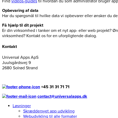
Find
videos-guides
til hvordan du som administrator bruger ap
Opbevaring af data
Har du spørgsmål til hvilke data vi opbevarer eller ønsker du 
Få hjælp til dit projekt
Er din virksomhed i tanker om et nyt app- eller web projekt? Øns
virksomhed? Kontakt os for en uforpligtende dialog.
Kontakt
Universal Apps ApS
Juulsgårdsvej 9
2680 Solrød Strand
+45 31 31 71 71
contact@universalapps.dk
Løsninger
Skræddersyet app udvikling
Webudvikling til alle formater