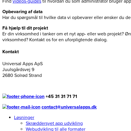
Find
videos-guides
til hvordan du som administrator bruger ap
Opbevaring af data
Har du spørgsmål til hvilke data vi opbevarer eller ønsker du 
Få hjælp til dit projekt
Er din virksomhed i tanker om et nyt app- eller web projekt? Øns
virksomhed? Kontakt os for en uforpligtende dialog.
Kontakt
Universal Apps ApS
Juulsgårdsvej 9
2680 Solrød Strand
+45 31 31 71 71
contact@universalapps.dk
Løsninger
Skræddersyet app udvikling
Webudvikling til alle formater