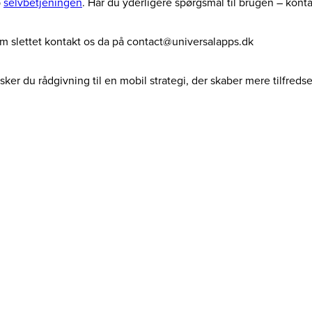
p
selvbetjeningen
. Har du yderligere spørgsmål til brugen – kont
dem slettet kontakt os da på contact@universalapps.dk
ker du rådgivning til en mobil strategi, der skaber mere tilfreds