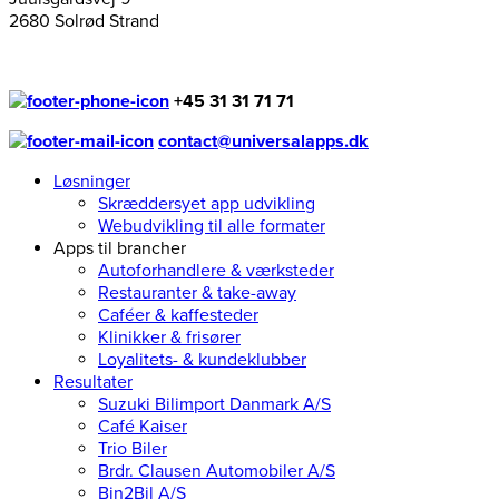
2680 Solrød Strand
+45 31 31 71 71
contact@universalapps.dk
Løsninger
Skræddersyet app udvikling
Webudvikling til alle formater
Apps til brancher
Autoforhandlere & værksteder
Restauranter & take-away
Caféer & kaffesteder
Klinikker & frisører
Loyalitets- & kundeklubber
Resultater
Suzuki Bilimport Danmark A/S
Café Kaiser
Trio Biler
Brdr. Clausen Automobiler A/S
Bin2Bil A/S