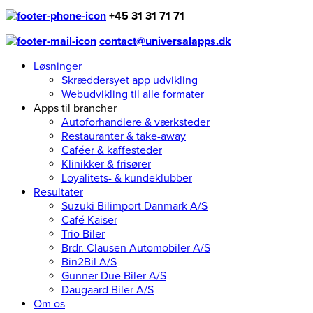
+45 31 31 71 71
contact@universalapps.dk
Løsninger
Skræddersyet app udvikling
Webudvikling til alle formater
Apps til brancher
Autoforhandlere & værksteder
Restauranter & take-away
Caféer & kaffesteder
Klinikker & frisører
Loyalitets- & kundeklubber
Resultater
Suzuki Bilimport Danmark A/S
Café Kaiser
Trio Biler
Brdr. Clausen Automobiler A/S
Bin2Bil A/S
Gunner Due Biler A/S
Daugaard Biler A/S
Om os