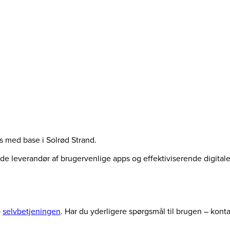
us med base i Solrød Strand.
ende leverandør af brugervenlige apps og effektiviserende digita
p
selvbetjeningen
. Har du yderligere spørgsmål til brugen – kont