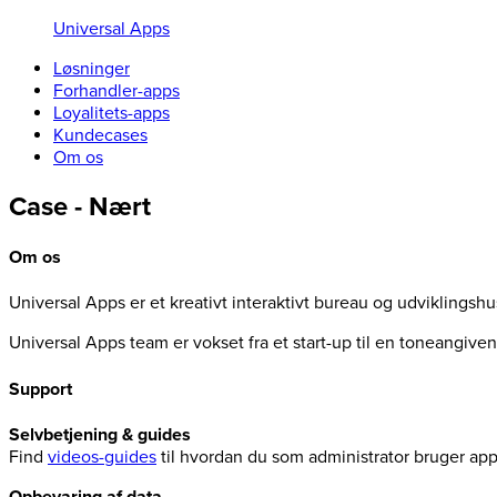
Universal Apps
Løsninger
Forhandler-apps
Loyalitets-apps
Kundecases
Om os
Case - Nært
Om os
Universal Apps er et kreativt interaktivt bureau og udviklingsh
Universal Apps team er vokset fra et start-up til en toneangiv
Support
Selvbetjening & guides
Find
videos-guides
til hvordan du som administrator bruger ap
Opbevaring af data