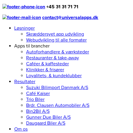
+45 31 31 71 71
contact@universalapps.dk
Løsninger
Skræddersyet app udvikling
Webudvikling til alle formater
Apps til brancher
Autoforhandlere & værksteder
Restauranter & take-away
Caféer & kaffesteder
Klinikker & frisører
Loyalitets- & kundeklubber
Resultater
Suzuki Bilimport Danmark A/S
Café Kaiser
Trio Biler
Brdr. Clausen Automobiler A/S
Bin2Bil A/S
Gunner Due Biler A/S
Daugaard Biler A/S
Om os