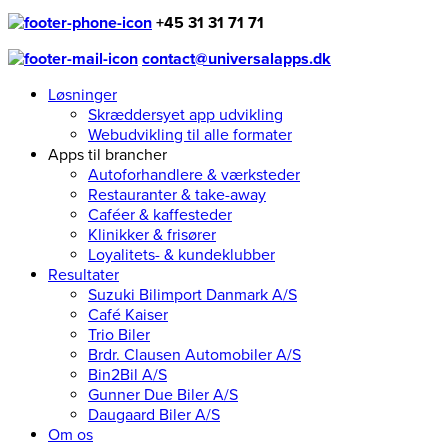
+45 31 31 71 71
contact@universalapps.dk
Løsninger
Skræddersyet app udvikling
Webudvikling til alle formater
Apps til brancher
Autoforhandlere & værksteder
Restauranter & take-away
Caféer & kaffesteder
Klinikker & frisører
Loyalitets- & kundeklubber
Resultater
Suzuki Bilimport Danmark A/S
Café Kaiser
Trio Biler
Brdr. Clausen Automobiler A/S
Bin2Bil A/S
Gunner Due Biler A/S
Daugaard Biler A/S
Om os