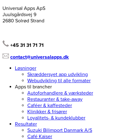
Universal Apps ApS
Juulsgårdsvej 9
2680 Solrød Strand
+45 31 31 71 71
contact@universalapps.dk
Løsninger
Skræddersyet app udvikling
Webudvikling til alle formater
Apps til brancher
Autoforhandlere & værksteder
Restauranter & take-away
Caféer & kaffesteder
Klinikker & frisører
Loyalitets- & kundeklubber
Resultater
Suzuki Bilimport Danmark A/S
Café Kaiser