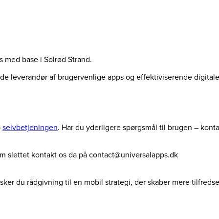
us med base i Solrød Strand.
ende leverandør af brugervenlige apps og effektiviserende digita
p
selvbetjeningen
. Har du yderligere spørgsmål til brugen – kont
dem slettet kontakt os da på contact@universalapps.dk
ker du rådgivning til en mobil strategi, der skaber mere tilfreds