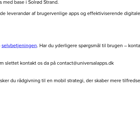
us med base i Solrød Strand.
ende leverandør af brugervenlige apps og effektiviserende digita
p
selvbetjeningen
. Har du yderligere spørgsmål til brugen – kont
dem slettet kontakt os da på contact@universalapps.dk
ker du rådgivning til en mobil strategi, der skaber mere tilfreds