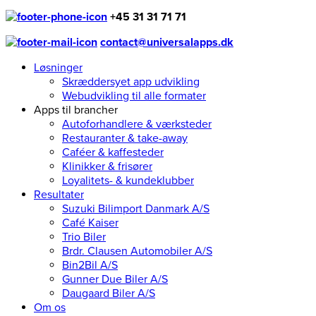
+45 31 31 71 71
contact@universalapps.dk
Løsninger
Skræddersyet app udvikling
Webudvikling til alle formater
Apps til brancher
Autoforhandlere & værksteder
Restauranter & take-away
Caféer & kaffesteder
Klinikker & frisører
Loyalitets- & kundeklubber
Resultater
Suzuki Bilimport Danmark A/S
Café Kaiser
Trio Biler
Brdr. Clausen Automobiler A/S
Bin2Bil A/S
Gunner Due Biler A/S
Daugaard Biler A/S
Om os