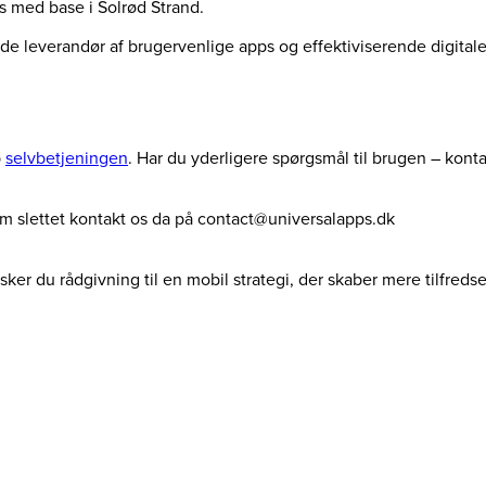
us med base i Solrød Strand.
ende leverandør af brugervenlige apps og effektiviserende digita
p
selvbetjeningen
. Har du yderligere spørgsmål til brugen – kont
dem slettet kontakt os da på contact@universalapps.dk
ker du rådgivning til en mobil strategi, der skaber mere tilfreds