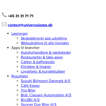
+45 31 31 71 71
contact@universalapps.dk
Løsninger
Skræddersyet app udvikling
Webudvikling til alle formater
Apps til brancher
Autoforhandlere & værksteder
Restauranter & take-away
Caféer & kaffesteder
Klinikker & frisører
Loyalitets- & kundeklubber
Resultater
Suzuki Bilimport Danmark A/S
Café Kaiser
Trio Biler
Brdr. Clausen Automobiler A/S
Bin2Bil A/S
Gunner Due Biler A/S